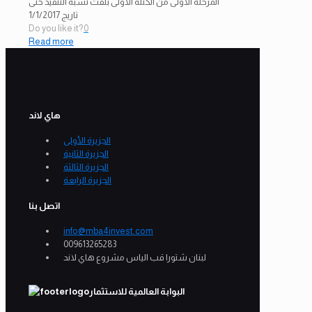
المرحلة الأولى من الكتلة الأولى بلفت نسبة التنفيذ حتى
تاريج 1/1/2017
Do you like it?
0
Read more
هاي لاند
الجزيرة الأولى
الجزيرة الثانية
الجزيرة الثالثة
الجزيرة الرابعة
اتصل بنا
info@mba4invest.com
009613265283
لبنان شتورا قب الياس مشروع هاي لاند
البوابة العالمية للاستثمار