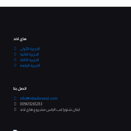
هاي لاند
الجزيرة الأولى
الجزيرة الثانية
الجزيرة الثالثة
الجزيرة الرابعة
اتصل بنا
info@mba4invest.com
009613265283
لبنان شتورا قب الياس مشروع هاي لاند