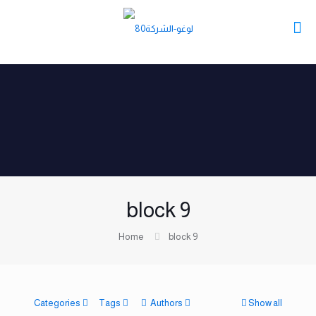
block 9
Home
block 9
Categories
Tags
Authors
Show all