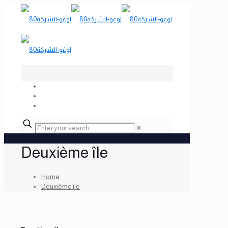
✕
Deuxième île
Home
Deuxième île