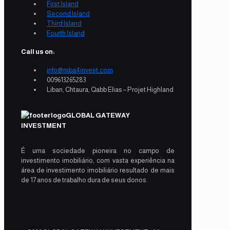
First Island
Second Island
Third Island
Fourth Island
Call us on:
info@mba4invest.com
009613265283
Liban, Chtaura, Qabb Elias – Projet Highland
GLOBAL GATEWAY
INVESTMENT
É uma sociedade pioneira no campo de
investimento imobiliário, com vasta experiência na
área de investimento imobiliário resultado de mais
de 17 anos de trabalho dura de seus donos.